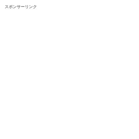
スポンサーリンク
【インパクトドライバー用ソケット】種
類と選び方を徹底解説！
ポリッシャーのコンパウンドはどう選
ぶ？種類と使い方を徹底解説
インパクトドライバーのコード式モデル
の特徴と選び方＆おすすめ