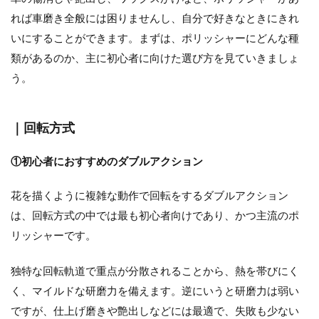
【ポリッシャーで床磨き】選び方や使い
れば車磨き全般には困りませんし、自分で好きなときにきれ
方＆おすすめモデルを紹介
いにすることができます。まずは、ポリッシャーにどんな種
類があるのか、主に初心者に向けた選び方を見ていきましょ
う。
リョービのトリマーMTR-42がおすすめ
の理由と特徴【徹底解説】
｜回転方式
①初心者におすすめのダブルアクション
花を描くように複雑な動作で回転をするダブルアクション
電動ドリルスタンドの選び方・おすすめ
は、回転方式の中では最も初心者向けであり、かつ主流のポ
モデルを大特集【保存版】
リッシャーです。
独特な回転軌道で重点が分散されることから、熱を帯びにく
く、マイルドな研磨力を備えます。逆にいうと研磨力は弱い
電動ドリルの安いおすすめモデルランキ
ですが、仕上げ磨きや艶出しなどには最適で、失敗も少ない
ング3選！【保存版】