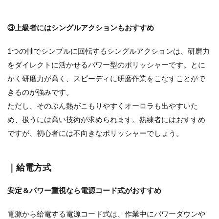
③上級者にはシングルアクションもおすすめ
マルチツールはパナソニックもおすす
め！特徴と機能を徹底解説
1つの軸でシンプルに回転するシングルアクションは、研磨力
をダイレクトに活かせるパワー型のポリッシャーです。とに
かく研磨力が高く、スピーディに研磨作業をこなすことがで
きるのが強みです。
マルチツールでコンクリートの切断や研
ただし、そのぶん熱がこもりやすくオーロラも出やすいた
磨をすることはできる？
め、扱うには高い技術が求められます。熟練者にはおすすめ
ですが、初心者には不向きなポリッシャーでしょう。
ポリッシャーとはどんなツール？用途や
｜給電方式
種類・使い方【徹底解説】
安定＆パワー重視なら電源コード式がおすすめ
電源から給電する電源コード式は、作業中にパワーダウンや