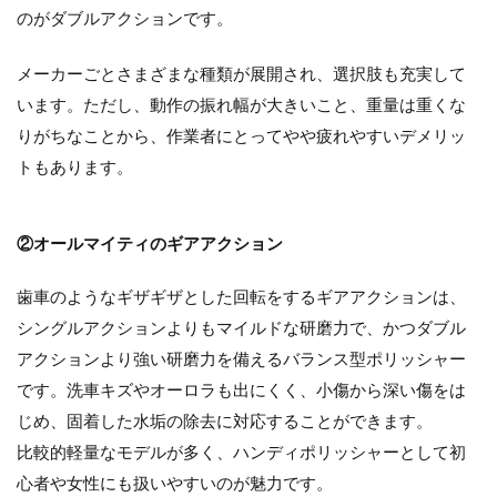
のがダブルアクションです。
メーカーごとさまざまな種類が展開され、選択肢も充実して
います。ただし、動作の振れ幅が大きいこと、重量は重くな
【ポリッシャーのスポンジバフ】用途や
りがちなことから、作業者にとってやや疲れやすいデメリッ
選び方＆おすすめをご紹介
トもあります。
②オールマイティのギアアクション
マキタのトリマーおすすめ4選！選び方・
用意したい道具も紹介
歯車のようなギザギザとした回転をするギアアクションは、
シングルアクションよりもマイルドな研磨力で、かつダブル
アクションより強い研磨力を備えるバランス型ポリッシャー
です。洗車キズやオーロラも出にくく、小傷から深い傷をは
インパクトドライバーの収納方法・お手
じめ、固着した水垢の除去に対応することができます。
入れ方法を徹底解説！
比較的軽量なモデルが多く、ハンディポリッシャーとして初
心者や女性にも扱いやすいのが魅力です。